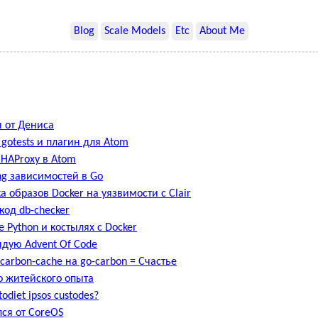
Blog
Scale Models
Etc
About Me
 от Дениса
 gotests и плагин для Atom
 HAProxy в Atom
ng зависимостей в Go
а образов Docker на уязвимости с Clair
код db-checker
е Python и костылях с Docker
дую Advent Of Code
carbon-cache на go-carbon = Счастье
 житейского опыта
todiet ipsos custodes?
ся от CoreOS