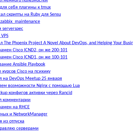
л немного полезностей
для себя плагины к tmux
ал скрипты на Ruby для Sensu
zabbix_maintenance
и serverspec
 VPS
 The Phoenix Project A Novel About DevOps, and Helping Your Busi
замен Cisco ICND2, он же 200-101
замен Cisco ICND1, он же 100-101
вание Ansible Playbook
 курсов Cisco на психику
 на DevOps Meetup 25 января
ем возможности Nginx с помощью Lua
ckup конфигов активки через Rancid
л комментарии
замен на RHCE
ных и NetworkManager
я из отпуска
правляю серверами