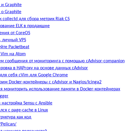
 и Graphite
 о Graphite
 collectd для сбора метрик Riak CS
ование ELK в продакшне
ения от CoreOS
, личный VPS
йте Packetbeat
Vim на Atom
м сообщения от мониторинга с помощью cAdvisor-companion
ровка в HAProxy на основе данных cAdvisor
для себя cVim для Google Chrome
им Docker-контейнеры с cAdvisor и Nagios/Icinga2
я мониторить использование памяти в Docker-контейнерах
agger
 настройка Sensu с Ansible
лся с page-cache в Linux
руктура как код
Pelican/