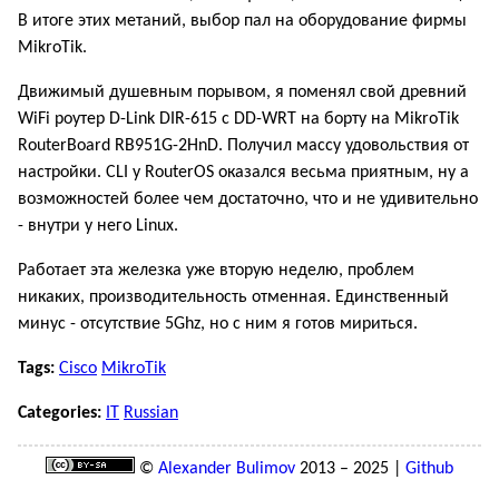
В итоге этих метаний, выбор пал на оборудование фирмы
MikroTik.
Движимый душевным порывом, я поменял свой древний
WiFi роутер D-Link DIR-615 c DD-WRT на борту на MikroTik
RouterBoard RB951G-2HnD. Получил массу удовольствия от
настройки. CLI у RouterOS оказался весьма приятным, ну а
возможностей более чем достаточно, что и не удивительно
- внутри у него Linux.
Работает эта железка уже вторую неделю, проблем
никаких, производительность отменная. Единственный
минус - отсутствие 5Ghz, но с ним я готов мириться.
Tags:
Cisco
MikroTik
Categories:
IT
Russian
©
Alexander Bulimov
2013 – 2025 |
Github