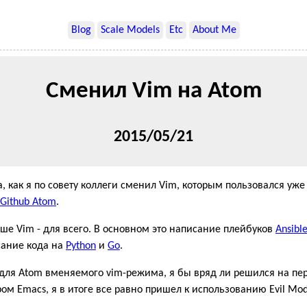
Blog
Scale Models
Etc
About Me
Сменил Vim на Atom
2015/05/21
, как я по совету коллеги сменил Vim, которым пользовался уже 
Github Atom
.
ьше Vim - для всего. В основном это написание плейбуков
Ansibl
сание кода на
Python
и
Go
.
ь для Atom вменяемого vim-режима, я бы вряд ли решился на пер
ом Emacs, я в итоге все равно пришел к использованию Evil Mod