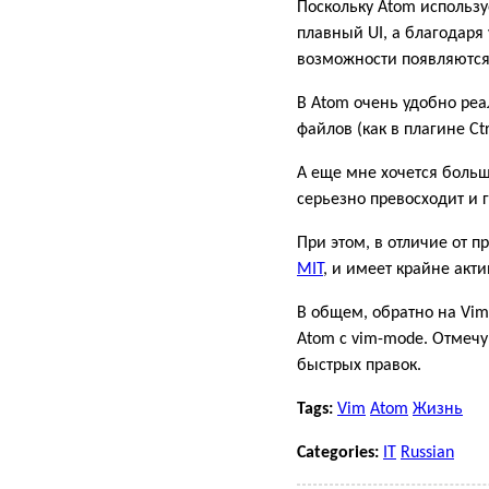
Поскольку Atom использу
плавный UI, а благодаря
возможности появляются
В Atom очень удобно реа
файлов (как в плагине Ctr
А еще мне хочется больш
серьезно превосходит и 
При этом, в отличие от 
MIT
, и имеет крайне акт
В общем, обратно на Vi
Atom с vim-mode. Отмечу 
быстрых правок.
Tags:
Vim
Atom
Жизнь
Categories:
IT
Russian