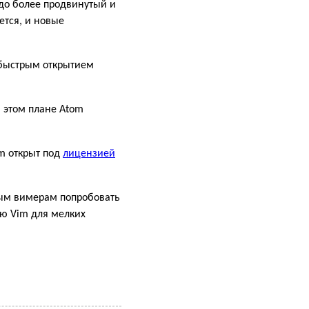
здо более продвинутый и
ется, и новые
 быстрым открытием
в этом плане Atom
om открыт под
лицензией
ным вимерам попробовать
зую Vim для мелких