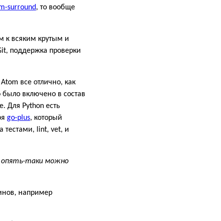
im-surround
, то вообще
м к всяким крутым и
it, поддержка проверки
 Atom все отлично, как
было включено в состав
. Для Python есть
ря
go-plus
, который
естами, lint, vet, и
то опять-таки можно
гинов, например