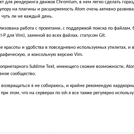
ет для рендеринга движок Chromium, в нем легко сделать гора
 упору на плагины и расширяемость Atom
очень
активно развива
 чуть ли не каждый день.
лизована работа с проектами, с поддержкой поиска по файлам,
l-P для Vim), заменой во всех файлах, статусом Git.
е красоты и удобства в повседневно используемых утилитах, и 
графическую, и консольную версию Vim.
проприетарного Sublime Text, имеющего схожие возможности, At
ивное сообщество.
m возвращаться я не собираюсь, и крайне рекомендую хардкор
при этом, что на серверах по ssh я все также регулярно исполь