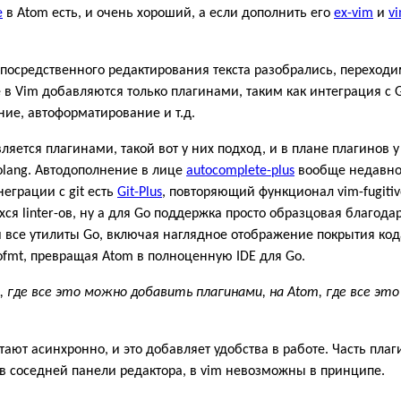
e
в Atom есть, и очень хороший, а если дополнить его
ex-vim
и
v
непосредственного редактирования текста разобрались, переходи
в Vim добавляются только плагинами, таким как интеграция с G
ние, автоформатирование и т.д.
яется плагинами, такой вот у них подход, и в плане плагинов у
olang. Автодополнение в лице
autocomplete-plus
вообще недавно 
еграции с git есть
Git-Plus
, повторяющий функционал vim-fugitive
я linter-ов, ну а для Go поддержка просто образцовая благода
 все утилиты Go, включая наглядное отображение покрытия кода т
fmt, превращая Atom в полноценную IDE для Go.
, где все это можно добавить плагинами, на Atom, где все э
тают асинхронно, и это добавляет удобства в работе. Часть пла
в соседней панели редактора, в vim невозможны в принципе.