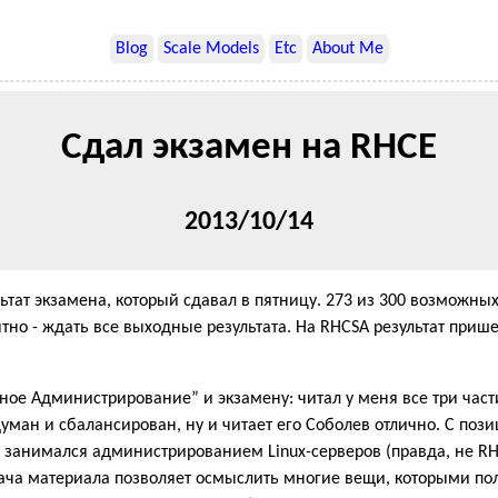
Blog
Scale Models
Etc
About Me
Сдал экзамен на RHCE
2013/10/14
ьтат экзамена, который сдавал в пятницу. 273 из 300 возможны
ятно - ждать все выходные результата. На RHCSA результат прише
ное Администрирование” и экзамену: читал у меня все три част
уман и сбалансирован, ну и читает его Соболев отлично. С пози
а занимался администрированием Linux-серверов (правда, не RHE
дача материала позволяет осмыслить многие вещи, которыми по