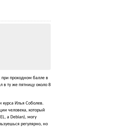
х при проходном балле в
л в ту же пятницу около 8
и курса Илья Соболев.
ции человека, который
L, а Debian), могу
льзуешься регулярно, но