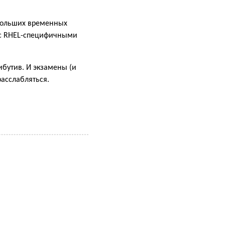
 больших временных
я с RHEL-специфичными
ибутив. И экзамены (и
расслабляться.