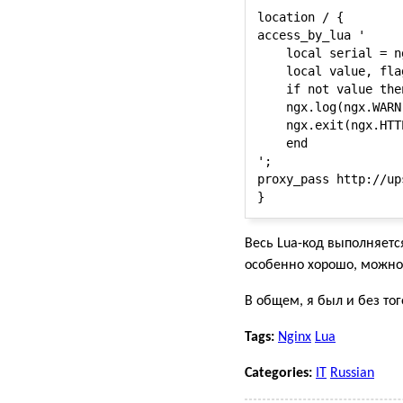
location / {

access_by_lua '

    local serial = n
    local value, fla
    if not value then
    ngx.log(ngx.WARN
    ngx.exit(ngx.HTT
    end

';

proxy_pass http://ups
Весь Lua-код выполняется
особенно хорошо, можно 
В общем, я был и без то
Tags:
Nginx
Lua
Categories:
IT
Russian