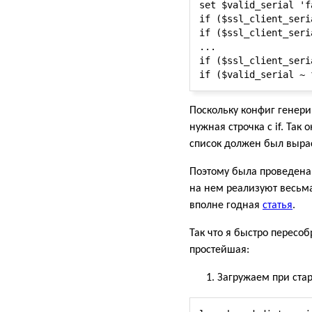
set $valid_serial 'fa
if ($ssl_client_seri
if ($ssl_client_seri
...

if ($ssl_client_seri
Поскольку конфиг генери
нужная строчка с if. Так
список должен был вырас
Поэтому была проведена 
на нем реализуют весьма
вполне годная
статья
.
Так что я быстро пересоб
простейшая:
Загружаем при стар