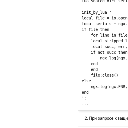
lua_shared_dict seria
init_by_lua '

local file = io.open
local serials = ngx.
if file then

    for line in file
    local stripped_l
    local succ, err,
    if not succ then

        ngx.log(ngx.
    end

    end

    file:close()

else

    ngx.log(ngx.ERR,
end

';

При запросе к защи