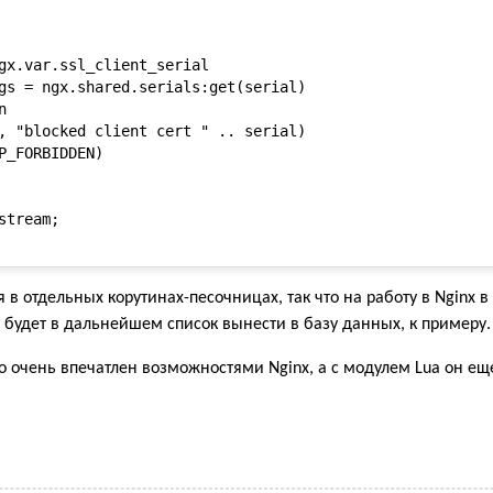
gx.var.ssl_client_serial

gs = ngx.shared.serials:get(serial)



, "blocked client cert " .. serial)

P_FORBIDDEN)

tream;

 в отдельных корутинах-песочницах, так что на работу в Nginx в
будет в дальнейшем список вынести в базу данных, к примеру.
го очень впечатлен возможностями Nginx, а с модулем Lua он еще