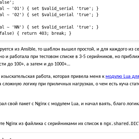
lse';

al ~ '01') { set $valid_serial 'true'; }

al ~ '02') { set $valid_serial 'true'; }

al ~ 'NN') { set $valid_serial 'true'; }

руется из Ansible, то шаблон вышел простой, и для каждого из 
 оно и работала при тестовом списке в 3-5 серийников, но прибли
ти до 100+, а затем и до 1000+…
изыскательская работа, которая привела меня к
модулю Lua для
 сложную логику при приличных нагрузках, о чем есть куча стат
рал свой пакет с Nginx с модулем Lua, и начал ваять, благо логи
ngx.shared.DIC
те Nginx из файлика с серийниками их список в