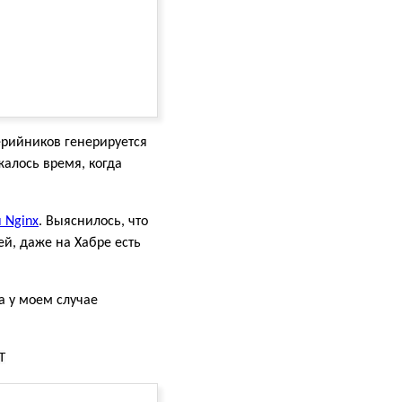
серийников генерируется
жалось время, когда
 Nginx
. Выяснилось, что
ей, даже на Хабре есть
ка у моем случае
T