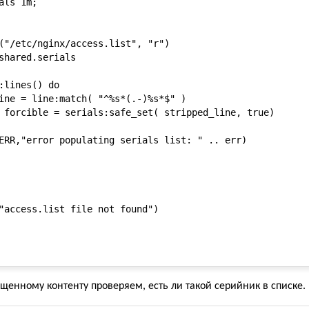
ls 1m;

("/etc/nginx/access.list", "r")

shared.serials

:lines() do

ine = line:match( "^%s*(.-)%s*$" )

 forcible = serials:safe_set( stripped_line, true)

ERR,"error populating serials list: " .. err)

"access.list file not found")

щенному контенту проверяем, есть ли такой серийник в списке.