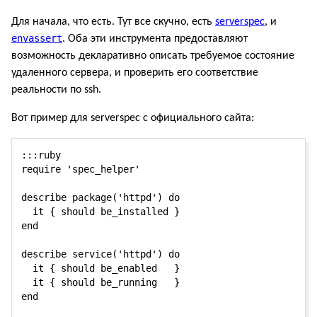
Для начала, что есть. Тут все скучно, есть
serverspec
, и
envassert
. Оба эти инструмента предоставляют
возможность декларативно описать требуемое состояние
удаленного сервера, и проверить его соответствие
реальности по ssh.
Вот пример для serverspec с официального сайта:
:::ruby

require 'spec_helper'

describe package('httpd') do

  it { should be_installed }

end

describe service('httpd') do

  it { should be_enabled   }

  it { should be_running   }

end
