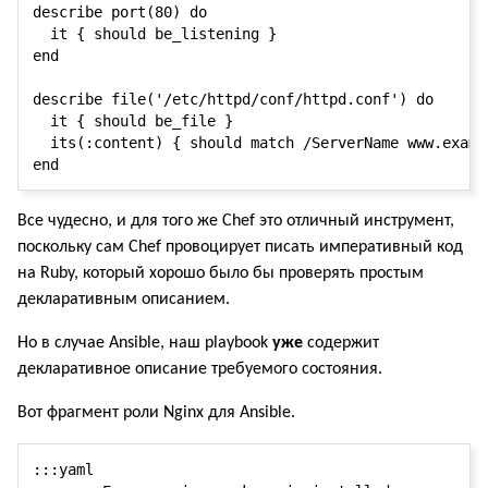
describe port(80) do

  it { should be_listening }

end

describe file('/etc/httpd/conf/httpd.conf') do

  it { should be_file }

  its(:content) { should match /ServerName www.exampl
Все чудесно, и для того же Chef это отличный инструмент,
поскольку сам Chef провоцирует писать императивный код
на Ruby, который хорошо было бы проверять простым
декларативным описанием.
Но в случае Ansible, наш playbook
уже
содержит
декларативное описание требуемого состояния.
Вот фрагмент роли Nginx для Ansible.
:::yaml
