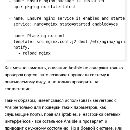
- name: Ensure nginx package is installed

  apt: pkg=nginx state=latest

- name: Ensure nginx service is enabled and started

  service: name=nginx state=started enabled=yes

- name: Place nginx.conf

  template: src=nginx.conf.j2 dest=/etc/nginx/nginx.c
  notify:

Как можно заметить, описание Ansible не содержит только
проверок портов, зато позволяет привести систему к
описываемому виду, а не только проверить на
соответствие.
Таким образом, имеет смысл использовать serverspec с
Ansible только для проверки таких параметров, как
слушающие порты, правила iptables, и настройки сетевых
интерфейсов - все остальное Ansible и проверяет, и
приводит к нужному состоянию. Но в боевой системе, или