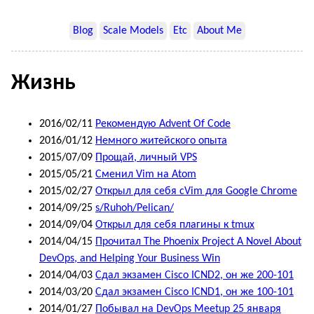
Blog
Scale Models
Etc
About Me
Жизнь
2016/02/11
Рекомендую Advent Of Code
2016/01/12
Немного житейского опыта
2015/07/09
Прощай, личный VPS
2015/05/21
Сменил Vim на Atom
2015/02/27
Открыл для себя cVim для Google Chrome
2014/09/25
s/Ruhoh/Pelican/
2014/09/04
Открыл для себя плагины к tmux
2014/04/15
Прочитал The Phoenix Project A Novel About
DevOps, and Helping Your Business Win
2014/04/03
Сдал экзамен Cisco ICND2, он же 200-101
2014/03/20
Сдал экзамен Cisco ICND1, он же 100-101
2014/01/27
Побывал на DevOps Meetup 25 января