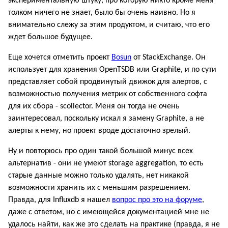
экспериментальную штуку, про которую никто кроме меня
толком ничего не знает, было бы очень наивно. Но я
внимательно слежу за этим продуктом, и считаю, что его
ждет большое будущее.
Еще хочется отметить проект
Bosun
от StackExchange. Он
использует для хранения OpenTSDB или Graphite, и по сути
представляет собой продвинутый движок для алертов, с
возможностью получения метрик от собственного софта
для их сбора - scollector. Меня он тогда не очень
заинтересовал, поскольку искал я замену Graphite, а не
алерты к нему, но проект вроде достаточно зрелый.
Ну и повторюсь про один такой большой минус всех
альтернатив - они не умеют storage aggregation, то есть
старые данные можно только удалять, нет никакой
возможности хранить их с меньшим разрешением.
Правда, для Influxdb я нашел
вопрос про это на форуме
,
даже с ответом, но с имеющейся документацией мне не
удалось найти, как же это сделать на практике (правда, я не