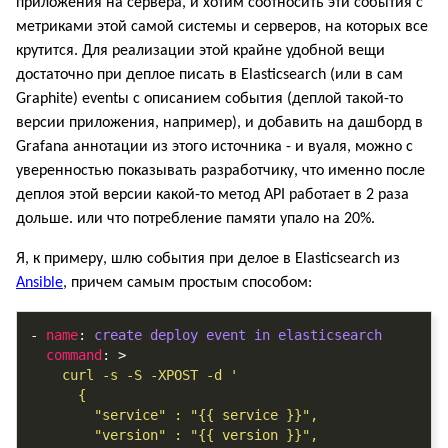
приложения на сервера, и хотим соотносить эти события с
метриками этой самой системы и серверов, на которых все
крутится. Для реализации этой крайне удобной вещи
достаточно при деплое писать в Elasticsearch (или в сам
Graphite) eventы с описанием события (деплой такой-то
версии приложения, например), и добавить на дашборд в
Grafana аннотации из этого источника - и вуаля, можно с
уверенностью показывать разработчику, что именно после
деплоя этой версии какой-то метод API работает в 2 раза
дольше. или что потребление памяти упало на 20%.
Я, к примеру, шлю события при делое в Elasticsearch из
Ansible
, причем самым простым способом:
- 
name
: 
create deploy event in elasticsearch
command
: >