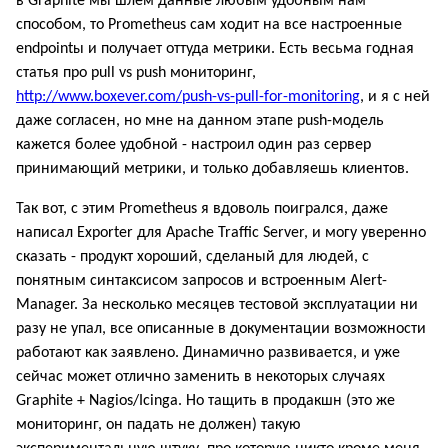
в Graphite мы шлем данные любым удобным нам
способом, то Prometheus сам ходит на все настроенные
endpointы и получает оттуда метрики. Есть весьма годная
статья про pull vs push мониторинг,
http://www.boxever.com/push-vs-pull-for-monitoring
, и я с ней
даже согласен, но мне на данном этапе push-модель
кажется более удобной - настроил один раз сервер
принимающий метрики, и только добавляешь клиентов.
Так вот, с этим Prometheus я вдоволь поигрался, даже
написал Exporter для Apache Traffic Server, и могу уверенно
сказать - продукт хороший, сделаный для людей, с
понятным синтаксисом запросов и встроенным Alert-
Manager. За несколько месяцев тестовой эксплуатации ни
разу не упал, все описанные в документации возможности
работают как заявлено. Динамично развивается, и уже
сейчас может отлично заменить в некоторых случаях
Graphite + Nagios/Icinga. Но тащить в продакшн (это же
мониторинг, он падать не должен) такую