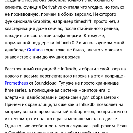
создание новых баз работало только из консольного
клиента, функция Derivative считала что угодно, но только
не производную, причем в обоих версиях. Некоторого
функционала Graphite, например timeshift, просто нет, а
кластеризация даже сейчас, после стабильного релиза,
находится в состоянии альфа-версии. К тому же,
нормальной поддержки Influxdb 0.9 в используемом мной
дашборде
Grafana
тогда тоже не было, так что я отложил
знакомство с ним до лучших времен.
Расстроенный ситуацией с Influxdb, я обратил свой взор на
нового и весьма перспективного игрока на этом поприще -
Prometheus
от Soundcloud. Тут уже не просто хранилище
time series, а полноценная система мониторинга, с
алертами, дашбордами и сервисами для сбора метрик.
Причем их хранилище, так же как и Influxdb, позволяет на
метрику вешать произвольный набор тегов, но при этом по
их тестам тратит на это в разы меньше места на диске.
Одна только особенность меня смущала - pull-режим. Если